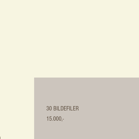
30 BILDEFILER
15.000,-
D