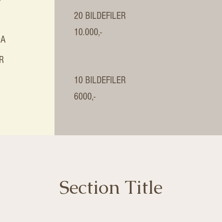
20 BILDEFILER
10.000,-
DA
R
10 BILDEFILER
6000,-
Section Title