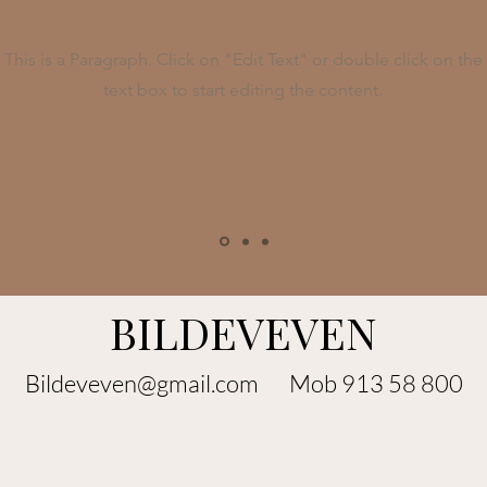
This is a Paragraph. Click on "Edit Text" or double click on the
text box to start editing the content.
BILDEVEVEN
Bildeveven@gmail.com
Mob 913 58 800