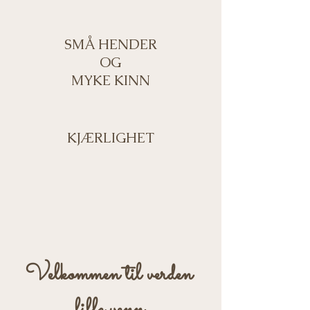
SMÅ HENDER
OG
​MYKE
KINN
KJÆRLIGHET
Velkommen til verden
lille venn