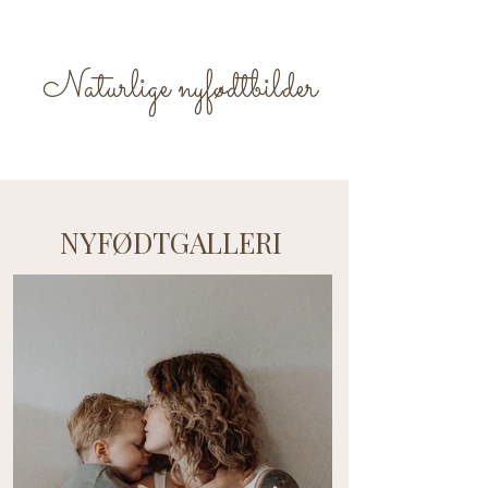
Naturlige nyfødtbilder
NYFØDTGALLERI